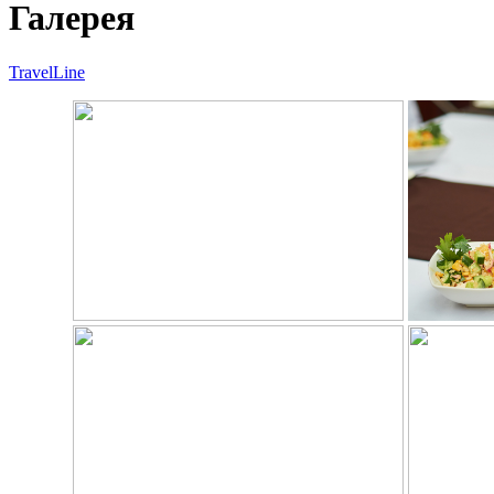
Галерея
TravelLine